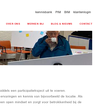
kennisbank
PIM
BIM
klantenlogin
OVER ONS
WERKEN BIJ
BLOG & NIEUWS
CONTACT
dels een participatietraject uit te voeren.
rvaringen en kennis van bijvoorbeeld de locatie. Als
n een open mindset en zorgt voor betrokkenheid bij de