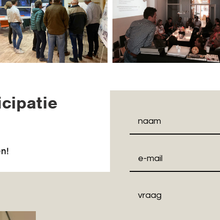
cipatie
en!