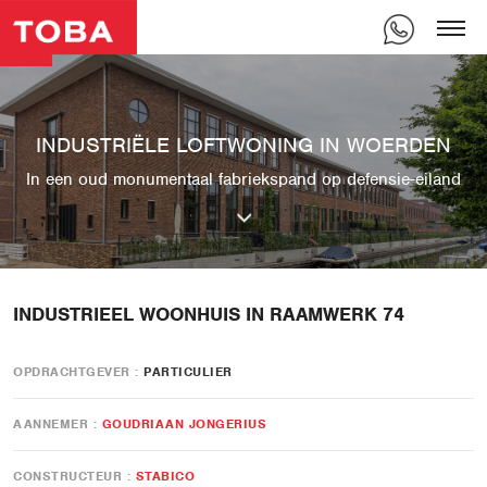
INDUSTRIËLE LOFTWONING IN WOERDEN
In een oud monumentaal fabriekspand op defensie-eiland
INDUSTRIEEL WOONHUIS IN RAAMWERK 74
OPDRACHTGEVER
PARTICULIER
AANNEMER
GOUDRIAAN JONGERIUS
CONSTRUCTEUR
STABICO