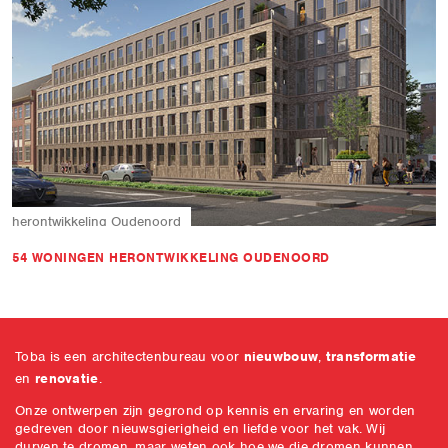
herontwikkeling
Oudenoord
54 WONINGEN HERONTWIKKELING OUDENOORD
Toba is een architectenbureau voor
nieuwbouw
,
transformatie
en
renovatie
.
Onze ontwerpen zijn gegrond op kennis en ervaring en worden
gedreven door nieuwsgierigheid en liefde voor het vak. Wij
durven te dromen, maar weten ook hoe we die dromen kunnen