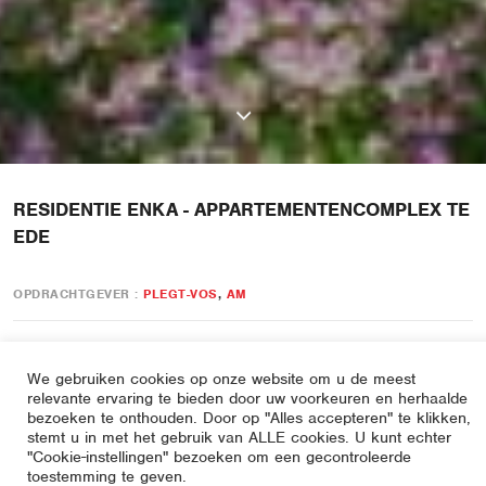
RESIDENTIE ENKA - APPARTEMENTENCOMPLEX TE
EDE
OPDRACHTGEVER
PLEGT-VOS
AM
CONSTRUCTEUR
GOUDSTIKKER DE VRIES
We gebruiken cookies op onze website om u de meest
relevante ervaring te bieden door uw voorkeuren en herhaalde
BOUWFYSICA
VIAC ADVISEURS
bezoeken te onthouden. Door op "Alles accepteren" te klikken,
stemt u in met het gebruik van ALLE cookies. U kunt echter
"Cookie-instellingen" bezoeken om een gecontroleerde
Het gebouw bestaat uit 32 appartementen, verdeeld over 8
toestemming te geven.