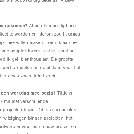
am als bouwkundig tekenaar – BIM-
Toba gekomen?
Al een langere tijd heb
itect te worden en hierom zou ik graag
tijk mee willen maken. Toen ik aan het
n stageplek kwam ik al vrij snel bij
rd ik gelijk enthousiast. De grootte
e soort projecten en de afstand voor het
k precies zoals ik het zocht.
op een werkdag mee bezig?
Tijdens
k mij met verschillende
projecten bezig. Dit is voornamelijk
 wijzigingen binnen projecten, het
ntwerpen voor een nieuw project en