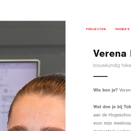
PROJECTEN
THEMA’S
Verena 
bouwkundig teke
Wie ben je?
Veren
Wat doe je bij To
aan de Hogeschool
voor mijn meeloops