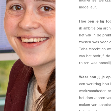
momenteel werkza
modelleur.
Hoe ben je bij 
ik ambitie om arch
het vak in de prak
zoeken was voor ee
Toba terecht en we
van het bedrijf, d
reizen was namelij
Waar hou jij je 
een werkdag hou i
werkzaamheden en 
het doorvoeren van
maken van schetso