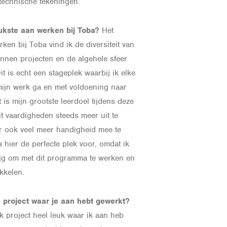
 technische tekeningen.
leukste aan werken bij Toba?
Het
rken bij Toba vind ik de diversiteit van
nen projecten en de algehele sfeer
it is echt een stageplek waarbij ik elke
mijn werk ga en met voldoening naar
 is mijn grootste leerdoel tijdens deze
t vaardigheden steeds meer uit te
r ook veel meer handigheid mee te
a hier de perfecte plek voor, omdat ik
rijg om met dit programma te werken en
ikkelen.
e project waar je aan hebt gewerkt?
elk project heel leuk waar ik aan heb