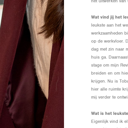
het uitwerken van
Wat vind jij het 
leukste aan het we
werkzaamheden bin
op de werkvloer. D
dag met zin naar 
huis ga. Daarnaast
stage om mijn Revi
breiden en om hie
krijgen. Nu is Tob
hier alle ruimte k
mij verder te ontw
Wat is het leukst
Eigenlijk vind ik 