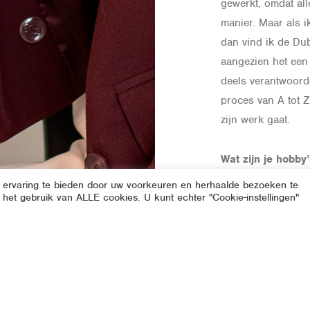
gewerkt, omdat all
manier. Maar als i
dan vind ik de Dub
aangezien het een 
deels verantwoorde
proces van A tot Z
zijn werk gaat.
Wat zijn je hobby
met fotograferen v
 ervaring te bieden door uw voorkeuren en herhaalde bezoeken te
Daarnaast speel ik
 het gebruik van ALLE cookies. U kunt echter "Cookie-instellingen"
Verder probeer ik e
ben ik altijd ged
ander niveau te ti
van word is de gez