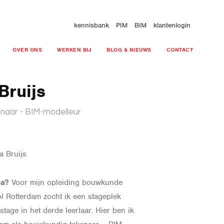
kennisbank
PIM
BIM
klantenlogin
OVER ONS
WERKEN BIJ
BLOG & NIEUWS
CONTACT
Bruijs
naar - BIM-modelleur
a Bruijs
ba?
Voor mijn opleiding bouwkunde
 Rotterdam zocht ik een stageplek
tage in het derde leerlaar. Hier ben ik