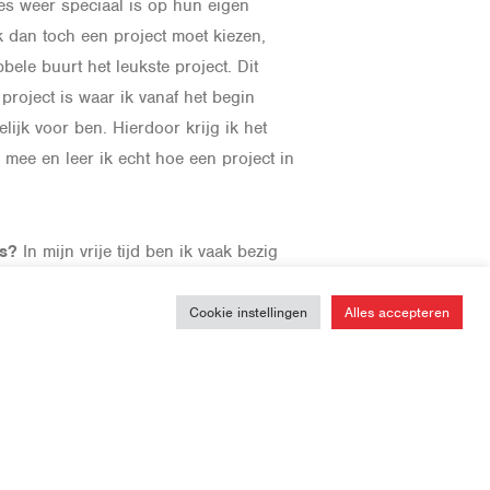
es weer speciaal is op hun eigen
k dan toch een project moet kiezen,
bele buurt het leukste project. Dit
project is waar ik vanaf het begin
lijk voor ben. Hierdoor krijg ik het
 mee en leer ik echt hoe een project in
’s?
In mijn vrije tijd ben ik vaak bezig
an wildlife, macro en landschap.
 zo af en toe ook nog eens gitaar.
Cookie instellingen
Alles accepteren
igenlijk altijd creatief bezig te zijn en
reven om mijn vaardigheden naar een
llen. Maar waar ik echt heel gelukkig
elschap van mijn vrienden en familie.