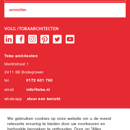
VOLG /TOBAARCHITECTEN
Toba architecten
Marktstraat 1
2411 BE Bodegraven
tel
0172 631 750
email
info@toba.nl
whatsapp
stuur een bericht
We gebruiken cookies op onze website om u de meest
relevante ervaring te bieden door uw voorkeuren en
herhaalde bezoeken te onthouden. Door op "Alles